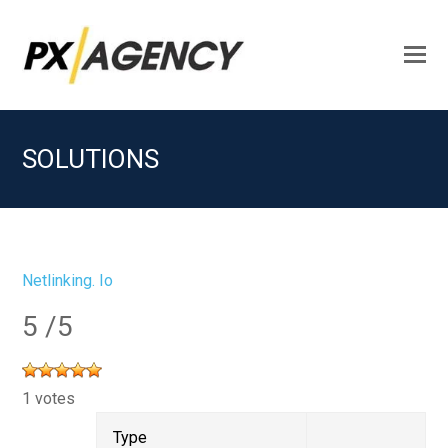
O
M
M
SOLUTIONS
Netlinking. Io
5
/5
1 votes
Type