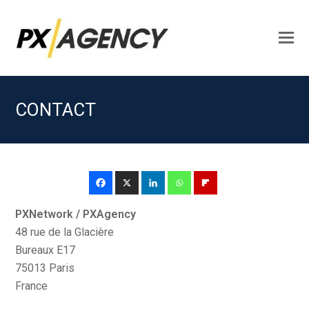
O
M
M
CONTACT
PXNetwork / PXAgency
48 rue de la Glacière
Bureaux E17
75013 Paris
France